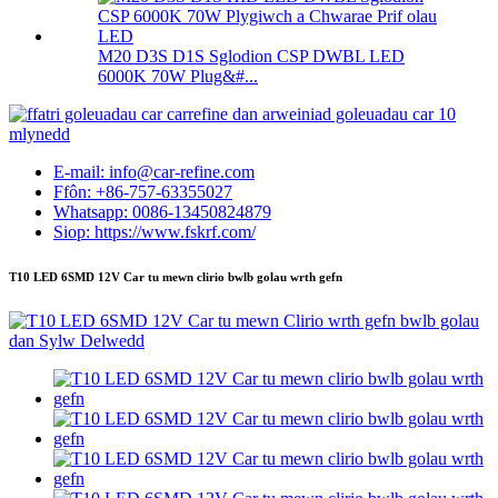
M20 D3S D1S Sglodion CSP DWBL LED
6000K 70W Plug&#...
E-mail: info@car-refine.com
Ffôn: +86-757-63355027
Whatsapp: 0086-13450824879
Siop: https://www.fskrf.com/
T10 LED 6SMD 12V Car tu mewn clirio bwlb golau wrth gefn