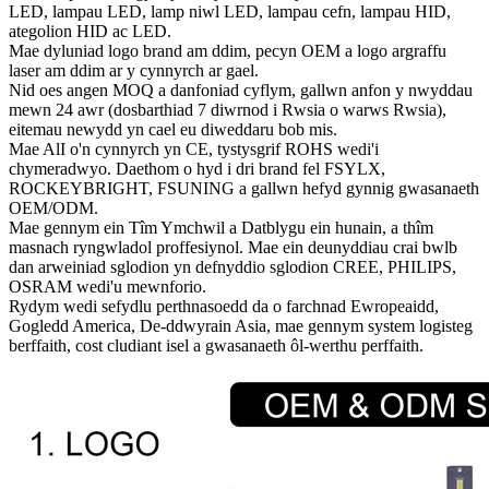
LED, lampau LED, lamp niwl LED, lampau cefn, lampau HID,
ategolion HID ac LED.
Mae dyluniad logo brand am ddim, pecyn OEM a logo argraffu
laser am ddim ar y cynnyrch ar gael.
Nid oes angen MOQ a danfoniad cyflym, gallwn anfon y nwyddau
mewn 24 awr (dosbarthiad 7 diwrnod i Rwsia o warws Rwsia),
eitemau newydd yn cael eu diweddaru bob mis.
Mae AlI o'n cynnyrch yn CE, tystysgrif ROHS wedi'i
chymeradwyo. Daethom o hyd i dri brand fel FSYLX,
ROCKEYBRIGHT, FSUNING a gallwn hefyd gynnig gwasanaeth
OEM/ODM.
Mae gennym ein Tîm Ymchwil a Datblygu ein hunain, a thîm
masnach ryngwladol proffesiynol. Mae ein deunyddiau crai bwlb
dan arweiniad sglodion yn defnyddio sglodion CREE, PHILIPS,
OSRAM wedi'u mewnforio.
Rydym wedi sefydlu perthnasoedd da o farchnad Ewropeaidd,
Gogledd America, De-ddwyrain Asia, mae gennym system logisteg
berffaith, cost cludiant isel a gwasanaeth ôl-werthu perffaith.