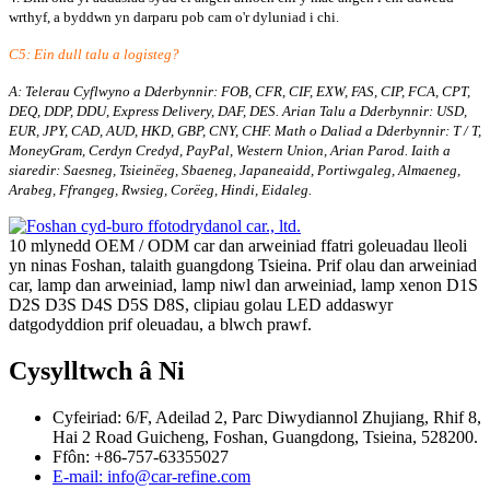
wrthyf, a byddwn yn darparu pob cam o'r dyluniad i chi.
C5: Ein dull talu a logisteg?
A: Telerau Cyflwyno a Dderbynnir: FOB, CFR, CIF, EXW, FAS, CIP, FCA, CPT,
DEQ, DDP, DDU, Express Delivery, DAF, DES. Arian Talu a Dderbynnir: USD,
EUR, JPY, CAD, AUD, HKD, GBP, CNY, CHF. Math o Daliad a Dderbynnir: T / T,
MoneyGram, Cerdyn Credyd, PayPal, Western Union, Arian Parod. Iaith a
siaredir: Saesneg, Tsieinëeg, Sbaeneg, Japaneaidd, Portiwgaleg, Almaeneg,
Arabeg, Ffrangeg, Rwsieg, Corëeg, Hindi, Eidaleg.
10 mlynedd OEM / ODM car dan arweiniad ffatri goleuadau lleoli
yn ninas Foshan, talaith guangdong Tsieina. Prif olau dan arweiniad
car, lamp dan arweiniad, lamp niwl dan arweiniad, lamp xenon D1S
D2S D3S D4S D5S D8S, clipiau golau LED addaswyr
datgodyddion prif oleuadau, a blwch prawf.
Cysylltwch â Ni
Cyfeiriad: 6/F, Adeilad 2, Parc Diwydiannol Zhujiang, Rhif 8,
Hai 2 Road Guicheng, Foshan, Guangdong, Tsieina, 528200.
Ffôn: +86-757-63355027
E-mail: info@car-refine.com