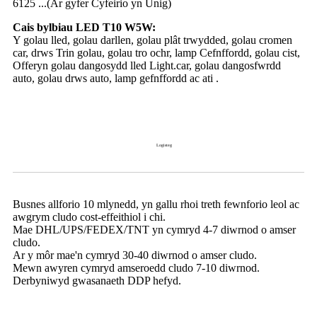
6125 ...(Ar gyfer Cyfeirio yn Unig)
Cais bylbiau LED T10 W5W:
Y golau lled, golau darllen, golau plât trwydded, golau cromen
car, drws Trin golau, golau tro ochr, lamp Cefnffordd, golau cist,
Offeryn golau dangosydd lled Light.car, golau dangosfwrdd
auto, golau drws auto, lamp gefnffordd ac ati .
Logisteg
Busnes allforio 10 mlynedd, yn gallu rhoi treth fewnforio leol ac
awgrym cludo cost-effeithiol i chi.
Mae DHL/UPS/FEDEX/TNT yn cymryd 4-7 diwrnod o amser
cludo.
Ar y môr mae'n cymryd 30-40 diwrnod o amser cludo.
Mewn awyren cymryd amseroedd cludo 7-10 diwrnod.
Derbyniwyd gwasanaeth DDP hefyd.