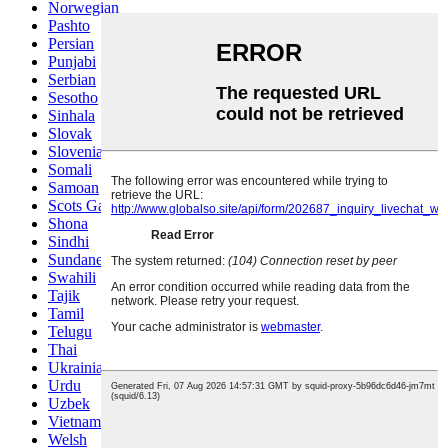
Norwegian
Pashto
Persian
Punjabi
Serbian
Sesotho
Sinhala
Slovak
Slovenian
Somali
Samoan
Scots Gaelic
Shona
Sindhi
Sundanese
Swahili
Tajik
Tamil
Telugu
Thai
Ukrainian
Urdu
Uzbek
Vietnamese
Welsh