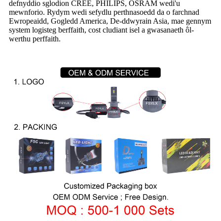
defnyddio sglodion CREE, PHILIPS, OSRAM wedi'u
mewnforio. Rydym wedi sefydlu perthnasoedd da o farchnad
Ewropeaidd, Gogledd America, De-ddwyrain Asia, mae gennym
system logisteg berffaith, cost cludiant isel a gwasanaeth ôl-
werthu perffaith.