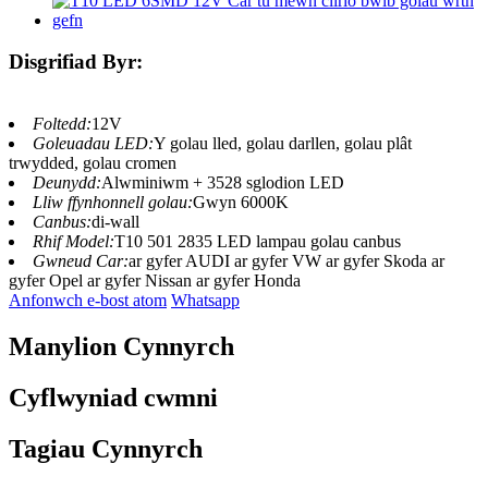
Disgrifiad Byr:
Foltedd:
12V
Goleuadau LED:
Y golau lled, golau darllen, golau plât
trwydded, golau cromen
Deunydd:
Alwminiwm + 3528 sglodion LED
Lliw ffynhonnell golau:
Gwyn 6000K
Canbus:
di-wall
Rhif Model:
T10 501 2835 LED lampau golau canbus
Gwneud Car:
ar gyfer AUDI ar gyfer VW ar gyfer Skoda ar
gyfer Opel ar gyfer Nissan ar gyfer Honda
Anfonwch e-bost atom
Whatsapp
Manylion Cynnyrch
Cyflwyniad cwmni
Tagiau Cynnyrch