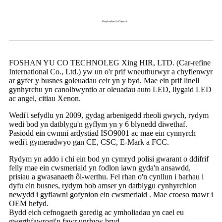
Gwybodaeth Cwmni
FOSHAN YU CO TECHNOLEG Xing HIR, LTD. (Car-refine
International Co., Ltd.) yw un o'r prif wneuthurwyr a chyflenwyr
ar gyfer y busnes goleuadau ceir yn y byd. Mae ein prif linell
gynhyrchu yn canolbwyntio ar oleuadau auto LED, llygaid LED
ac angel, citiau Xenon.
Wedi'i sefydlu yn 2009, gydag arbenigedd rheoli gwych, rydym
wedi bod yn datblygu'n gyflym yn y 6 blynedd diwethaf.
Pasiodd ein cwmni ardystiad ISO9001 ac mae ein cynnyrch
wedi'i gymeradwyo gan CE, CSC, E-Mark a FCC.
Rydym yn addo i chi ein bod yn cymryd polisi gwarant o ddifrif
felly mae ein cwsmeriaid yn fodlon iawn gyda'n ansawdd,
prisiau a gwasanaeth ôl-werthu. Fel rhan o'n cynllun i barhau i
dyfu ein busnes, rydym bob amser yn datblygu cynhyrchion
newydd i gyflawni gofynion ein cwsmeriaid . Mae croeso mawr i
OEM hefyd.
Bydd eich cefnogaeth garedig ac ymholiadau yn cael eu
gwerthfawrogi'n fawr unrhyw bryd.