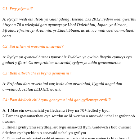
C1: Pwy ydym ni?
A: Rydym wedi ein lleoli yn Guangdong, Tsieina. Ers 2012, rydym wedi gwerthu
i fwy na 70 o wledydd gan gynnwys yr Unol Daleithiau, Japan, yr Almaen,
Ffrainc, Ffrainc, yr Ariannin, yr Eidal, Sbaen, ac ati, ac wedi cael canmoliaeth
eang.
C2: Sut allwn ni warantu ansawdd?
A: Rydym yn gwneud busnes tymor hir. Byddwn yn gwirio llwythi cymwys cyn
gadael y ffatri. Os oes problem ansawdd, rydym yn addo gwasanaethu.
C3: Beth allwch chi ei brynu gennym ni?
A: Prif olau dan arweiniad car, bwlb dan arweiniad, llygaid angel dan
arweiniad, ceblau LED HID ac ati.
C4: Pam ddylech chi brynu gennym ni nid gan gyflenwyr eraill?
A: 1.Mae ein cwsmeriaid yn lledaenu i fwy na 70+ ledled y byd.
2.Darparu gwasanaethau cyn-werthu ac ôl-werthu o ansawdd uchel ar gyfer pob
cwsmer.
3. llinell gynhyrchu sefydlog, arolygu ansawdd llym. Gadewch i bob cwsmer
dderbyn cynhyrchion o ansawdd uchel yn gyflym.
4. Dim ond yr addasiad sydd ei angen arnoch chi y mae angen i chi ddweud