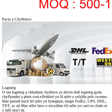
Pacio a Chyflenwi
Logisteg
O ran logisteg a chludiant, byddwn yn dewis dull logisteg gyda
chyflymder a phris cost-effeithiol yn ôl nifer a sefyllfa pob cwsmer.
Mae parseli bach fel arfer yn fynegiant, megis FedEx, UPS, DHL,
TNT, ac ati Mae nifer fawr o nwyddau fel arfer yn cael eu cludo ar
y môr neu'r tir.