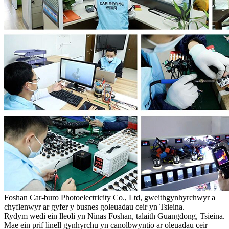
Foshan Car-buro Photoelectricity Co., Ltd, gweithgynhyrchwyr a
chyflenwyr ar gyfer y busnes goleuadau ceir yn Tsieina.
Rydym wedi ein lleoli yn Ninas Foshan, talaith Guangdong, Tsieina.
Mae ein prif linell gynhyrchu yn canolbwyntio ar oleuadau ceir