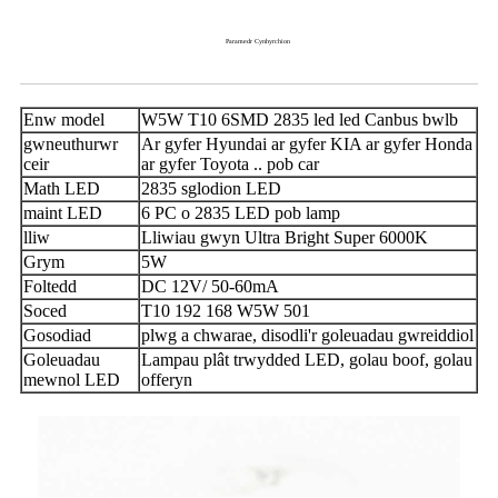
Paramedr Cynhyrchion
Enw model
W5W T10 6SMD 2835 led led Canbus bwlb
gwneuthurwr
Ar gyfer Hyundai ar gyfer KIA ar gyfer Honda
ceir
ar gyfer Toyota .. pob car
Math LED
2835 sglodion LED
maint LED
6 PC o 2835 LED pob lamp
lliw
Lliwiau gwyn Ultra Bright Super 6000K
Grym
5W
Foltedd
DC 12V/ 50-60mA
Soced
T10 192 168 W5W 501
Gosodiad
plwg a chwarae, disodli'r goleuadau gwreiddiol
Goleuadau
Lampau plât trwydded LED, golau boof, golau
mewnol LED
offeryn