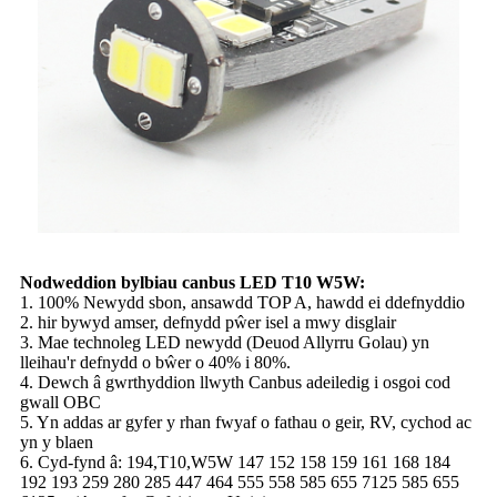
Nodweddion bylbiau canbus LED T10 W5W:
1. 100% Newydd sbon, ansawdd TOP A, hawdd ei ddefnyddio
2. hir bywyd amser, defnydd pŵer isel a mwy disglair
3. Mae technoleg LED newydd (Deuod Allyrru Golau) yn
lleihau'r defnydd o bŵer o 40% i 80%.
4. Dewch â gwrthyddion llwyth Canbus adeiledig i osgoi cod
gwall OBC
5. Yn addas ar gyfer y rhan fwyaf o fathau o geir, RV, cychod ac
yn y blaen
6. Cyd-fynd â: 194,T10,W5W 147 152 158 159 161 168 184
192 193 259 280 285 447 464 555 558 585 655 7125 585 655