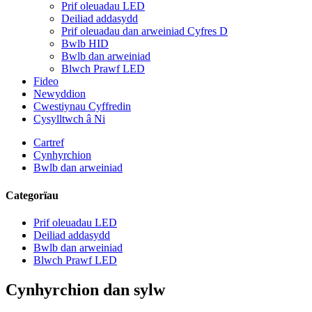
Prif oleuadau LED
Deiliad addasydd
Prif oleuadau dan arweiniad Cyfres D
Bwlb HID
Bwlb dan arweiniad
Blwch Prawf LED
Fideo
Newyddion
Cwestiynau Cyffredin
Cysylltwch â Ni
Cartref
Cynhyrchion
Bwlb dan arweiniad
Categorïau
Prif oleuadau LED
Deiliad addasydd
Bwlb dan arweiniad
Blwch Prawf LED
Cynhyrchion dan sylw