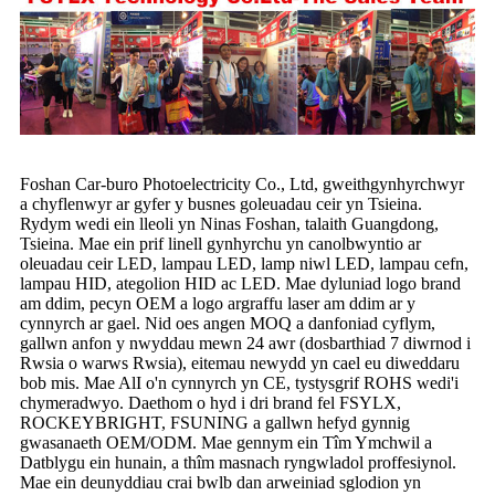
Foshan Car-buro Photoelectricity Co., Ltd, gweithgynhyrchwyr
a chyflenwyr ar gyfer y busnes goleuadau ceir yn Tsieina.
Rydym wedi ein lleoli yn Ninas Foshan, talaith Guangdong,
Tsieina. Mae ein prif linell gynhyrchu yn canolbwyntio ar
oleuadau ceir LED, lampau LED, lamp niwl LED, lampau cefn,
lampau HID, ategolion HID ac LED. Mae dyluniad logo brand
am ddim, pecyn OEM a logo argraffu laser am ddim ar y
cynnyrch ar gael. Nid oes angen MOQ a danfoniad cyflym,
gallwn anfon y nwyddau mewn 24 awr (dosbarthiad 7 diwrnod i
Rwsia o warws Rwsia), eitemau newydd yn cael eu diweddaru
bob mis. Mae AlI o'n cynnyrch yn CE, tystysgrif ROHS wedi'i
chymeradwyo. Daethom o hyd i dri brand fel FSYLX,
ROCKEYBRIGHT, FSUNING a gallwn hefyd gynnig
gwasanaeth OEM/ODM. Mae gennym ein Tîm Ymchwil a
Datblygu ein hunain, a thîm masnach ryngwladol proffesiynol.
Mae ein deunyddiau crai bwlb dan arweiniad sglodion yn