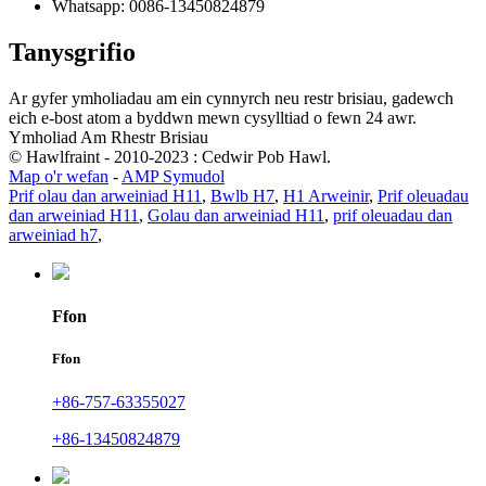
Whatsapp: 0086-13450824879
Tanysgrifio
Ar gyfer ymholiadau am ein cynnyrch neu restr brisiau, gadewch
eich e-bost atom a byddwn mewn cysylltiad o fewn 24 awr.
Ymholiad Am Rhestr Brisiau
© Hawlfraint - 2010-2023 : Cedwir Pob Hawl.
Map o'r wefan
-
AMP Symudol
Prif olau dan arweiniad H11
,
Bwlb H7
,
H1 Arweinir
,
Prif oleuadau
dan arweiniad H11
,
Golau dan arweiniad H11
,
prif oleuadau dan
arweiniad h7
,
Ffon
Ffon
+86-757-63355027
+86-13450824879