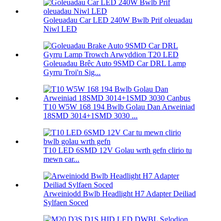
Goleuadau Car LED 240W Bwlb Prif oleuadau
Niwl LED
Goleuadau Brêc Auto 9SMD Car DRL Lamp
Gyrru Troi'n Sig...
T10 W5W 168 194 Bwlb Golau Dan Arweiniad
18SMD 3014+1SMD 3030 ...
T10 LED 6SMD 12V Golau wrth gefn clirio tu
mewn car...
Arweiniodd Bwlb Headlight H7 Adapter Deiliad
Sylfaen Soced