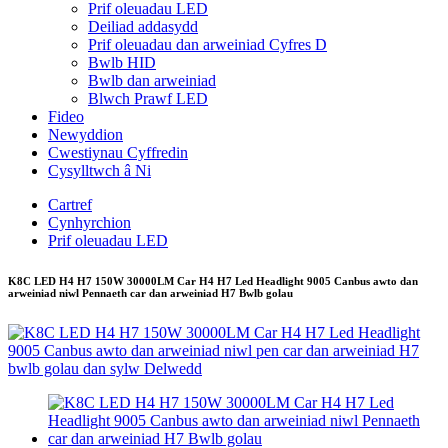
Prif oleuadau LED
Deiliad addasydd
Prif oleuadau dan arweiniad Cyfres D
Bwlb HID
Bwlb dan arweiniad
Blwch Prawf LED
Fideo
Newyddion
Cwestiynau Cyffredin
Cysylltwch â Ni
Cartref
Cynhyrchion
Prif oleuadau LED
K8C LED H4 H7 150W 30000LM Car H4 H7 Led Headlight 9005 Canbus awto dan
arweiniad niwl Pennaeth car dan arweiniad H7 Bwlb golau