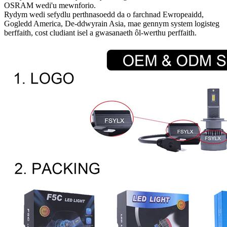
OSRAM wedi'u mewnforio.
Rydym wedi sefydlu perthnasoedd da o farchnad Ewropeaidd,
Gogledd America, De-ddwyrain Asia, mae gennym system logisteg
berffaith, cost cludiant isel a gwasanaeth ôl-werthu perffaith.