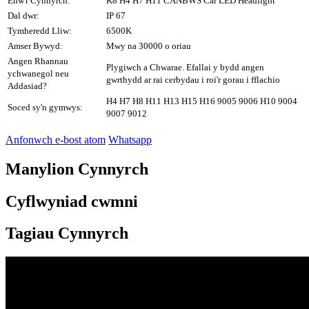
Enw'r Cynnyrch:
K8 H4 H7 H11 CANBWS Car LED Headlight
Dal dwr:
IP 67
Tymheredd Lliw:
6500K
Amser Bywyd:
Mwy na 30000 o oriau
Angen Rhannau
Plygiwch a Chwarae. Efallai y bydd angen
ychwanegol neu
gwrthydd ar rai cerbydau i roi'r gorau i fflachio
Addasiad?
H4 H7 H8 H11 H13 H15 H16 9005 9006 H10 9004
Soced sy'n gymwys:
9007 9012
Anfonwch e-bost atom
Whatsapp
Manylion Cynnyrch
Cyflwyniad cwmni
Tagiau Cynnyrch