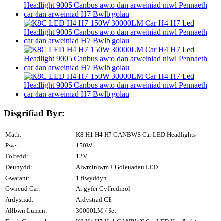
Disgrifiad Byr:
Math:
K8 H1 H4 H7 CANBWS Car LED Headlights
Pwer:
150W
Foltedd:
12V
Deunydd:
Alwminiwm + Goleuadau LED
Gwarant:
1 flwyddyn
Gwneud Car:
Ar gyfer Cyffredinol
Ardystiad:
Ardystiad CE
Allbwn Lumen:
30000LM / Set