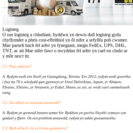
Logisteg
O ran logisteg a chludiant, byddwn yn dewis dull logisteg gyda
chyflymder a phris cost-effeithiol yn ôl nifer a sefyllfa pob cwsmer.
Mae parseli bach fel arfer yn fynegiant, megis FedEx, UPS, DHL,
TNT, ac ati Mae nifer fawr o nwyddau fel arfer yn cael eu cludo ar
y môr neu'r tir.
C1: Pwy ydym ni?
A: Rydym wedi ein lleoli yn Guangdong, Tsieina. Ers 2012, rydym wedi gwerthu
i fwy na 70 o wledydd gan gynnwys yr Unol Daleithiau, Japan, yr Almaen,
Ffrainc, Ffrainc, yr Ariannin, yr Eidal, Sbaen, ac ati, ac wedi cael canmoliaeth
eang.
C2: Sut allwn ni warantu ansawdd?
A: Rydym yn gwneud busnes tymor hir. Byddwn yn gwirio llwythi cymwys cyn
gadael y ffatri. Os oes problem ansawdd, rydym yn addo gwasanaethu.
C3: Beth allwch chi ei brynu gennym ni?