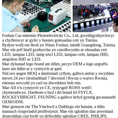
Foshan Car-mireinio Photoelectricity Co., Ltd, gweithgynhyrchwyr
a chyflenwyr ar gyfer y busnes goleuadau ceir yn Tsieina.
Rydym wedi ein lleoli yn Ninas Foshan, talaith Guangdong, Tsieina.
Mae ein prif linell gynhyrchu yn canolbwyntio ar oleuadau ceir
LED, lampau LED, lamp niwl LED, lampau cefn, lampau HID,
ategolion HID ac LED.
Mae dyluniad logo brand am ddim, pecyn OEM a logo argraffu
laser am ddim ar y cynnyrch ar gael.
Nid oes angen MOQ a danfoniad cyflym, gallwn anfon y nwyddau
mewn 24 awr (dosbarthiad 7 diwrnod i Rwsia o warws Rwsia),
eitemau newydd yn cael eu diweddaru bob mis.
Mae AlI o'n cynnyrch yn CE, tystysgrif ROHS wedi'i
chymeradwyo. Daethom o hyd i dri brand fel FSYLX,
ROCKEYBRIGHT, FSUNING a gallwn hefyd gynnig gwasanaeth
OEM/ODM.
Mae gennym ein Tîm Ymchwil a Datblygu ein hunain, a thîm
masnach ryngwladol proffesiynol. Mae ein sglodion dan arweiniad
deunyddiau crai bwlb yn defnyddio sglodion CREE, PHILIPS,