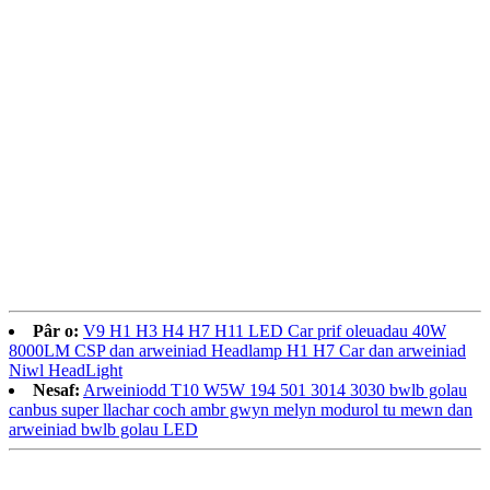
Pâr o:
V9 H1 H3 H4 H7 H11 LED Car prif oleuadau 40W
8000LM CSP dan arweiniad Headlamp H1 H7 Car dan arweiniad
Niwl HeadLight
Nesaf:
Arweiniodd T10 W5W 194 501 3014 3030 bwlb golau
canbus super llachar coch ambr gwyn melyn modurol tu mewn dan
arweiniad bwlb golau LED