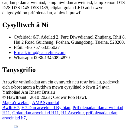
car, lamp dan arweiniad, lamp niwl dan arweiniad, lamp xenon D1S
D2S D3S D4S D5S D8S, clipiau golau LED addaswyr
datgodyddion prif oleuadau, a blwch prawf.
Cysylltwch â Ni
Cyfeiriad: 6/F, Adeilad 2, Parc Diwydiannol Zhujiang, Rhif 8,
Hai 2 Road Guicheng, Foshan, Guangdong, Tsieina, 528200.
Ffôn: +86-757-63355027
E-mail: info@car-refine.com
Whatsapp: 0086-13450824879
Tanysgrifio
Ar gyfer ymholiadau am ein cynnyrch neu restr brisiau, gadewch
eich e-bost atom a byddwn mewn cysylltiad o fewn 24 awr.
Ymholiad Am Rhestr Brisiau
© Hawlfraint - 2010-2023 : Cedwir Pob Hawl.
Map o'r wefan
-
AMP Symudol
Bwlb H7
,
H7 Dan arweiniad Bylbiau
,
Prif oleuadau dan arweiniad
H11
,
Golau dan arweiniad H11
,
H1 Arweinir
,
prif oleuadau dan
arweiniad h7
,