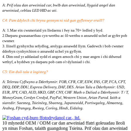
A: Prif olau dan arweiniad car, bwlb dan arweiniad, llygaid angel dan
arweiniad, ceblau LED HID ac ati.
C4: Pam ddylech chi brynu gennym ni nid gan gyflenwyr eraill?
A: 1.Mae ein cwsmeriaid yn lledaenu i fwy na 70+ ledled y byd.
2.Darparu gwasanaethau cyn-werthu ac ôl-werthu o ansawdd uchel ar gyfer pob
cwsmer.
3. llinell gynhyrchu sefydlog, arolygu ansawdd llym. Gadewch i bob cwsmer
dderbyn cynhyrchion o ansawdd uchel yn gyflym.
4. Dim ond yr addasiad sydd ei angen arnoch chi y mae angen i chi ddweud
wrthyf, a byddwn yn darparu pob cam o'r dyluniad i chi.
C5: Ein dull talu a logisteg?
A: Telerau Cyflwyno a Dderbynnir: FOB, CFR, CIF, EXW, FAS, CIP, FCA, CPT,
DEQ, DDP, DDU, Express Delivery, DAF, DES. Arian Talu a Dderbynnir: USD,
EUR, JPY, CAD, AUD, HKD, GBP, CNY, CHF. Math o Daliad a Dderbynnir: T / T,
MoneyGram, Cerdyn Credyd, PayPal, Western Union, Arian Parod. Iaith a
siaredir: Saesneg, Tsieinëeg, Sbaeneg, Japaneaidd, Portiwgaleg, Almaeneg,
Arabeg, Ffrangeg, Rwsieg, Corëeg, Hindi, Eidaleg.
10 mlynedd OEM / ODM car dan arweiniad ffatri goleuadau lleoli
yn ninas Foshan, talaith guangdong Tsieina. Prif olau dan arweiniad